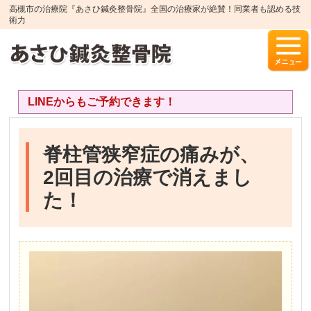
高槻市の治療院『あさひ鍼灸整骨院』全国の治療家が絶賛！同業者も認める技
術力
LINEからもご予約できます！
脊柱管狭窄症の痛みが、
2回目の治療で消えまし
た！